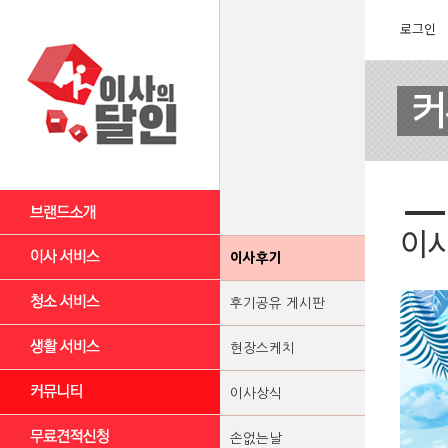
로그인
이
이사후기
후기공유 게시판
현장스케치
이사상식
손없는날