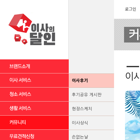
로그인
이
이사후기
후기공유 게시판
현장스케치
이사상식
손없는날