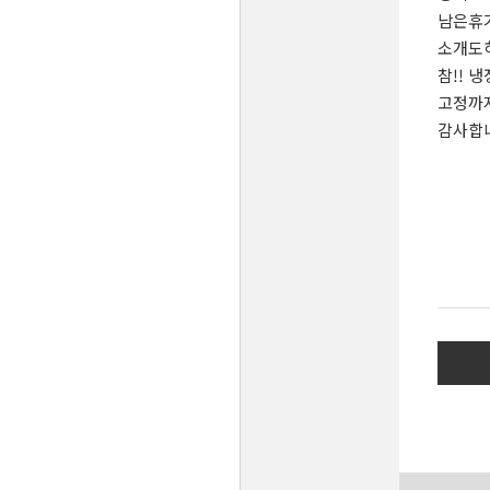
남은휴
소개도
참!! 
고정까
감사합