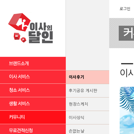
로그인
이
이사후기
후기공유 게시판
현장스케치
이사상식
손없는날