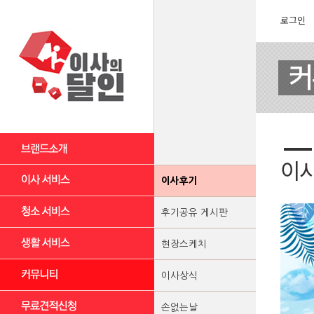
로그인
이
이사후기
후기공유 게시판
현장스케치
이사상식
손없는날