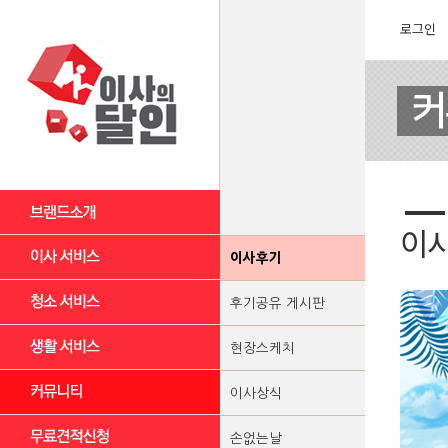
로그인
이
이사후기
후기공유 게시판
현장스케치
이사상식
손없는날