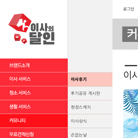
로그인
이
이사후기
후기공유 게시판
현장스케치
이사상식
손없는날