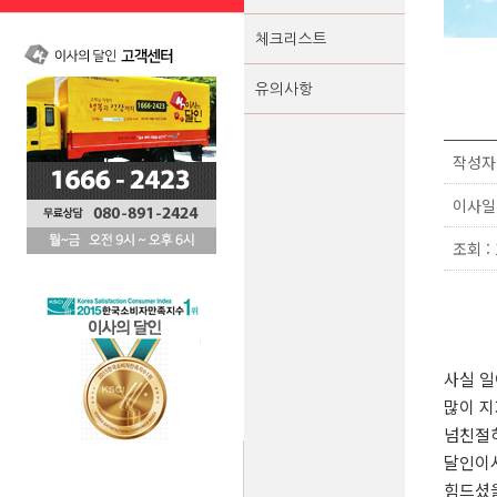
체크리스트
유의사항
작성자 
이사일 :
조회 : 
사실 
많이 지
넘친절
달인이시
힘드셨을