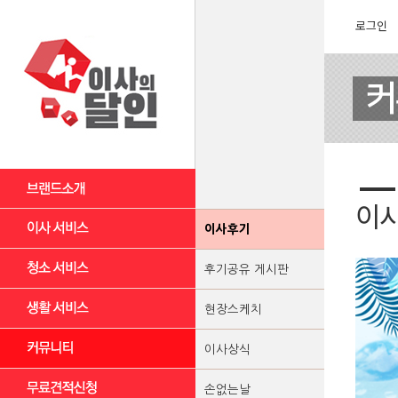
로그인
이
이사후기
후기공유 게시판
현장스케치
이사상식
손없는날